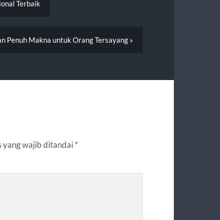
onal Terbaik
an Penuh Makna untuk Orang Tersayang »
 yang wajib ditandai
*