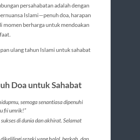
hubungan persahabatan adalah dengan
bernuansa Islami—penuh doa, harapan
adi momen berharga untuk mendoakan
faat.
pan ulang tahun Islami untuk sahabat
nuh Doa untuk Sahabat
 hidupmu, semoga senantiasa dipenuhi
 fii umrik!”
ukses di dunia dan akhirat. Selamat
kelilingi rezeki yang halal, berkah, dan