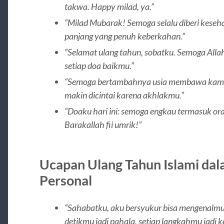
takwa. Happy milad, ya.”
“Milad Mubarak! Semoga selalu diberi keseha
panjang yang penuh keberkahan.”
“Selamat ulang tahun, sobatku. Semoga All
setiap doa baikmu.”
“Semoga bertambahnya usia membawa kamu m
makin dicintai karena akhlakmu.”
“Doaku hari ini: semoga engkau termasuk ora
Barakallah fii umrik!”
Ucapan Ulang Tahun Islami dal
Personal
“Sahabatku, aku bersyukur bisa mengenalmu. 
detikmu jadi pahala, setiap langkahmu jadi 