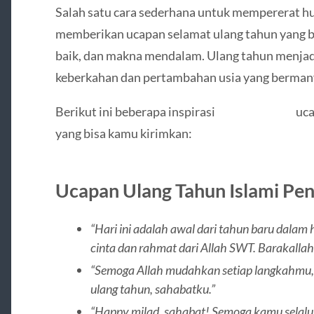
Salah satu cara sederhana untuk mempererat 
memberikan ucapan selamat ulang tahun yang 
baik, dan makna mendalam. Ulang tahun menj
keberkahan dan pertambahan usia yang berman
Berikut ini beberapa inspirasi
slot gacor 777
uca
yang bisa kamu kirimkan:
Ucapan Ulang Tahun Islami Pe
“Hari ini adalah awal dari tahun baru dalam
cinta dan rahmat dari Allah SWT. Barakallahu
“Semoga Allah mudahkan setiap langkahmu, s
ulang tahun, sahabatku.”
“Happy milad, sahabat! Semoga kamu selalu di