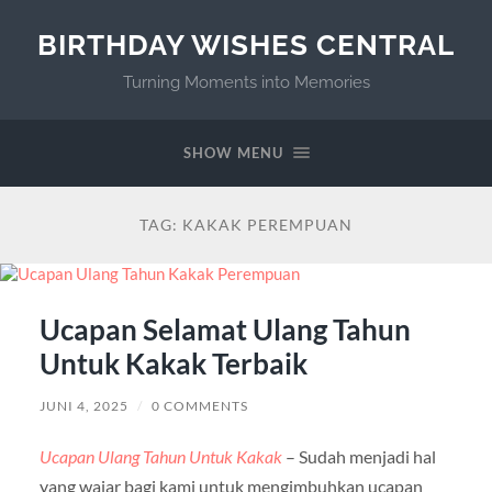
BIRTHDAY WISHES CENTRAL
Turning Moments into Memories
SHOW MENU
TAG:
KAKAK PEREMPUAN
Ucapan Selamat Ulang Tahun
Untuk Kakak Terbaik
JUNI 4, 2025
/
0 COMMENTS
Ucapan Ulang Tahun Untuk Kakak
– Sudah menjadi hal
yang wajar bagi kami untuk mengimbuhkan ucapan