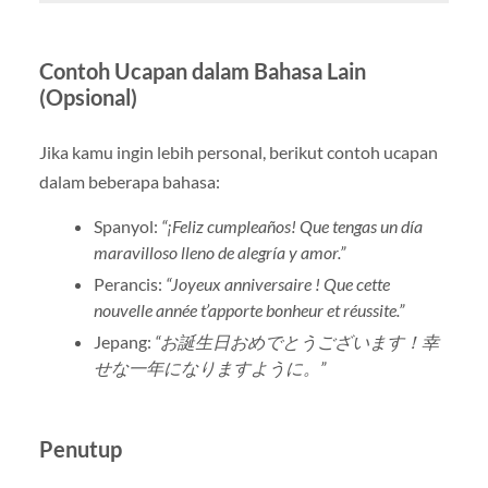
Contoh Ucapan dalam Bahasa Lain
(Opsional)
Jika kamu ingin lebih personal, berikut contoh ucapan
dalam beberapa bahasa:
Spanyol:
“¡Feliz cumpleaños! Que tengas un día
maravilloso lleno de alegría y amor.”
Perancis:
“Joyeux anniversaire ! Que cette
nouvelle année t’apporte bonheur et réussite.”
Jepang:
“お誕生日おめでとうございます！幸
せな一年になりますように。”
Penutup