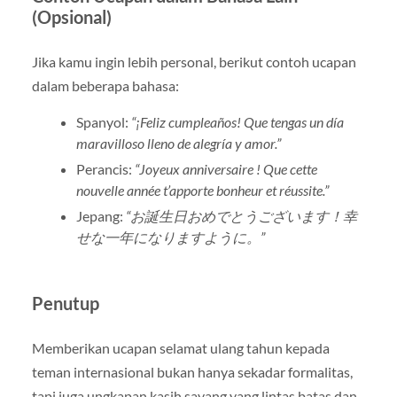
(Opsional)
Jika kamu ingin lebih personal, berikut contoh ucapan
dalam beberapa bahasa:
Spanyol:
“¡Feliz cumpleaños! Que tengas un día
maravilloso lleno de alegría y amor.”
Perancis:
“Joyeux anniversaire ! Que cette
nouvelle année t’apporte bonheur et réussite.”
Jepang:
“お誕生日おめでとうございます！幸
せな一年になりますように。”
Penutup
Memberikan ucapan selamat ulang tahun kepada
teman internasional bukan hanya sekadar formalitas,
tapi juga ungkapan kasih sayang yang lintas batas dan