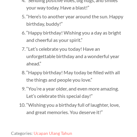
“Sending positive vibes, big hugs, and smiles
your way today. Have a blast!”
“Here’s to another year around the sun. Happy
birthday, buddy!”
“Happy birthday! Wishing you a day as bright
and cheerful as your spirit.”
“Let’s celebrate you today! Have an
unforgettable birthday and a wonderful year
ahead.”
“Happy birthday! May today be filled with all
the things and people you love.”
“You’re a year older, and even more amazing.
Let’s celebrate this special day!”
“Wishing you a birthday full of laughter, love,
and great memories. You deserve it!”
Categories:
Ucapan Ulang Tahun