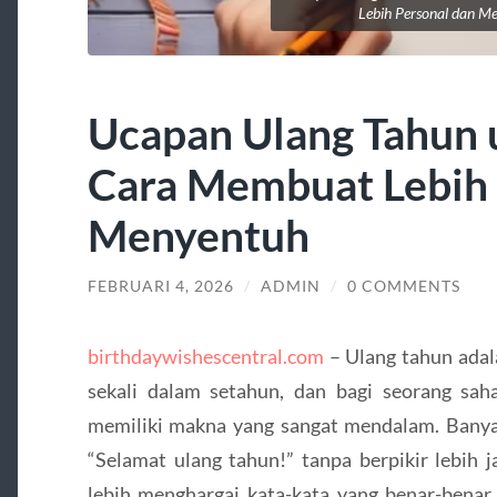
Lebih Personal dan M
Ucapan Ulang Tahun 
Cara Membuat Lebih 
Menyentuh
FEBRUARI 4, 2026
/
ADMIN
/
0 COMMENTS
birthdaywishescentral.com
– Ulang tahun adal
sekali dalam setahun, dan bagi seorang saha
memiliki makna yang sangat mendalam. Bany
“Selamat ulang tahun!” tanpa berpikir lebih 
lebih menghargai kata-kata yang benar-benar 